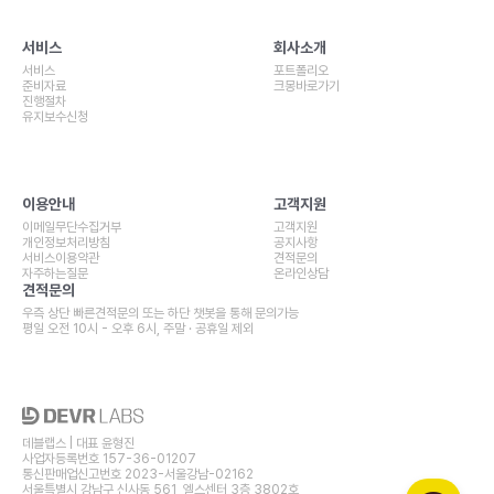
서비스
회사소개
서비스
포트폴리오
준비자료
크몽바로가기
진행절차
유지보수신청
이용안내
고객지원
이메일무단수집거부
고객지원
개인정보처리방침
공지사항
서비스이용약관
견적문의
자주하는질문
온라인상담
견적문의
우측 상단 빠른견적문의 또는 하단 챗봇을 통해 문의가능
평일 오전 10시 - 오후 6시, 주말 · 공휴일 제외
데블랩스 | 대표 윤형진
사업자등록번호 157-36-01207
통신판매업신고번호
2023-서울강남-02162
서울특별시 강남구 신사동 561, 엘스센터 3층 3802호