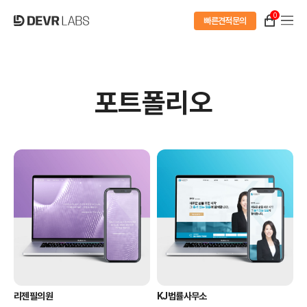
0
빠른견적문의
포트폴리오
리젠필의원
KJ법률사무소