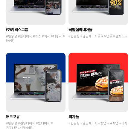
㈜키멕스그룹
국밥집막내아들
#반응형 #홈페이지 #기업 #회사 #대행사 #
#반응형 #랜딩페이지 #요식업 #프랜차이즈
마케팅
애드포유
피자풀
#반응형 #랜딩페이지 #원페이지 #
#반응형 #랜딩페이지 #창업 #요식업 #피자
광고대행사 #마케팅