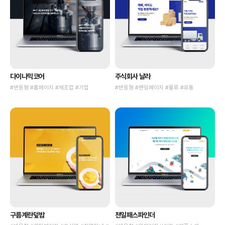
다이나믹코어
주식회사 날라
#반응형 #홈페이지 #제조업 #기업
#반응형 #랜딩페이지 #물류 #유통
구름계란덮밥
천일패스파인더