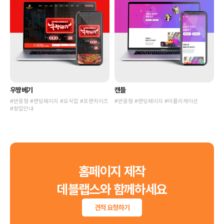
우짱베기
캔들
#반응형 #랜딩페이지 #요식업 #프랜차이즈
#반응형 #랜딩페이지 #어플리케이션
#창업안내
홈페이지 제작
데블랩스와 함께하세요
견적 요청하기