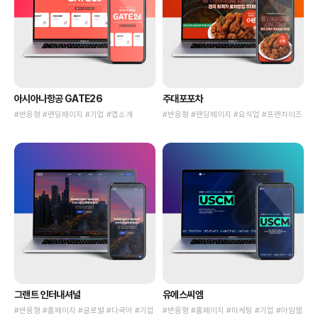
아시아나항공 GATE26
주대포포차
#반응형 #랜딩페이지 #기업 #앱소개
#반응형 #랜딩페이지 #요식업 #프랜차이즈
그랜트 인터내셔널
유에스씨엠
#반응형 #홈페이지 #글로벌 #다국어 #기업
#반응형 #홈페이지 #마케팅 #기업 #아임웹